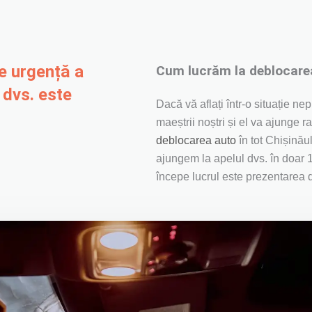
e urgență a
Cum lucrăm la deblocarea
 dvs. este
Dacă vă aflați într-o situație nep
maeștrii noștri și el va ajunge r
deblocarea auto
în tot Chișinău
ajungem la apelul dvs. în doar 
începe lucrul este prezentarea 