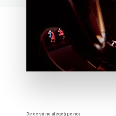
De ce să ne alegeți pe noi