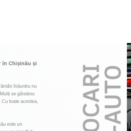
 în Chișinău și
e rămân înăuntru nu
 Mulți se gândesc
. Cu toate acestea,
nău este un