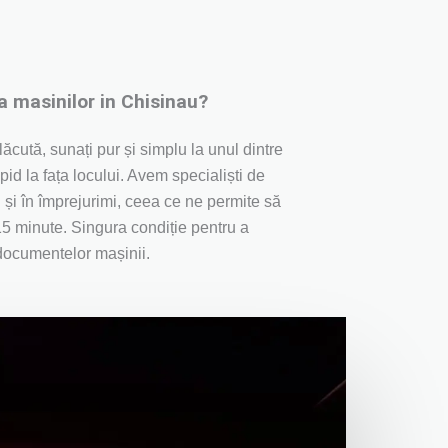
 masinilor in Chisinau?
lăcută, sunați pur și simplu la unul dintre
apid la fața locului. Avem specialiști de
l și în împrejurimi, ceea ce ne permite să
15 minute. Singura condiție pentru a
documentelor mașinii.