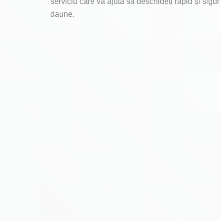
serviciu care vă ajută să deschideți rapid și sigur
daune.