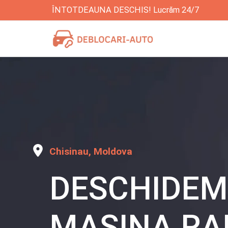
Skip
ÎNTOTDEAUNA DESCHIS! Lucrăm 24/7
to
content
Chisinau, Moldova
DESCHIDEM
MAȘINA RAP