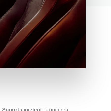
Suport excelent
la primirea