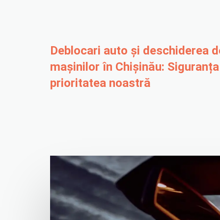
Deblocari auto și deschiderea d
mașinilor în Chișinău: Siguranța
prioritatea noastră